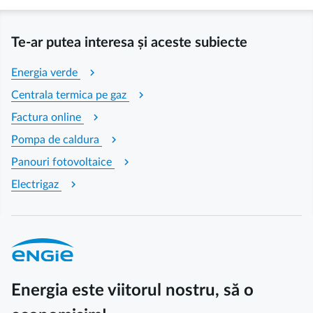
Te-ar putea interesa și aceste subiecte
chevron_right
Energia verde
chevron_right
Centrala termica pe gaz
chevron_right
Factura online
chevron_right
Pompa de caldura
chevron_right
Panouri fotovoltaice
chevron_right
Electrigaz
Energia este viitorul nostru, să o